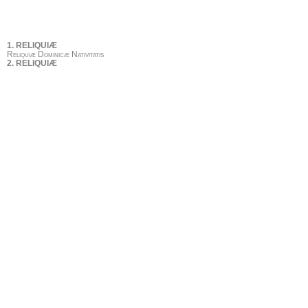
1. RELIQUIÆ
Reliquiæ Dominicæ Nativitatis
2. RELIQUIÆ