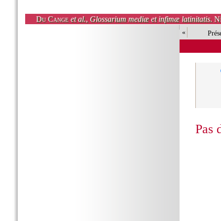
Du Cange
et al.
,
Glossarium mediæ et infimæ latinitatis
. N
«
Prés
Pas 