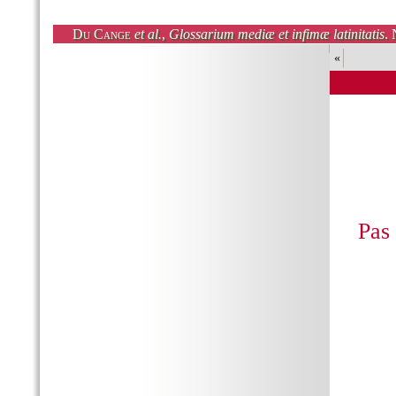
Du Cange
et al.
,
Glossarium mediæ et infimæ latinitatis
. 
«
Pas