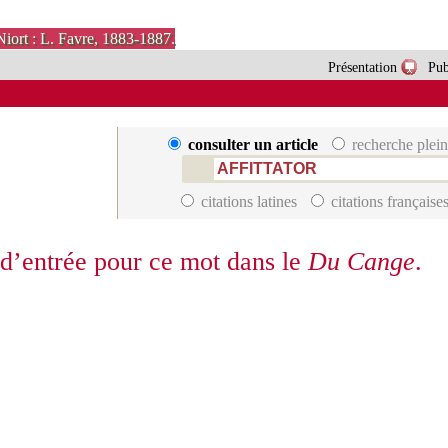
Niort : L. Favre, 1883-1887.
Présentation
Pub
consulter un article
recherche plein
citations latines
citations française
 d’entrée pour ce mot dans le
Du Cange
.