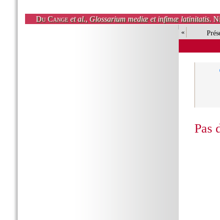
Du Cange
et al.
,
Glossarium mediæ et infimæ latinitatis
. N
«
Prés
Pas 