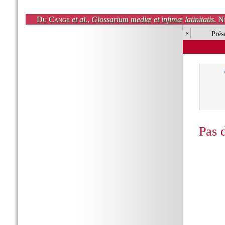
Du Cange
et al.
,
Glossarium mediæ et infimæ latinitatis
. N
«
Prés
Pas 