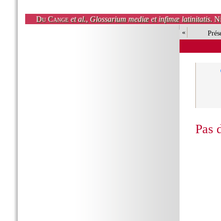
Du Cange
et al.
,
Glossarium mediæ et infimæ latinitatis
. N
«
Prés
Pas 