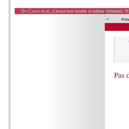
Du Cange
et al.
,
Glossarium mediæ et infimæ latinitatis
. N
«
Prés
Pas 