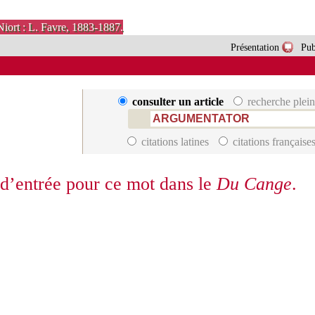
Niort : L. Favre, 1883-1887.
Présentation
Pub
consulter un article
recherche plein
citations latines
citations française
 d’entrée pour ce mot dans le
Du Cange
.