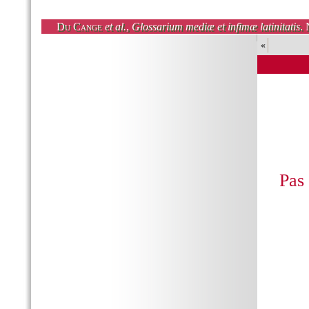
Du Cange
et al.
,
Glossarium mediæ et infimæ latinitatis
. 
«
Pas