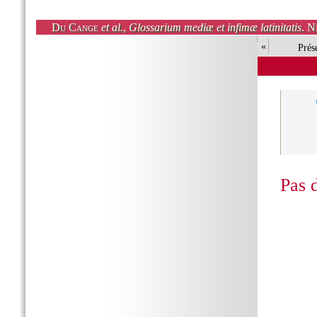
Du Cange
et al.
,
Glossarium mediæ et infimæ latinitatis
. N
«
Prés
Pas 