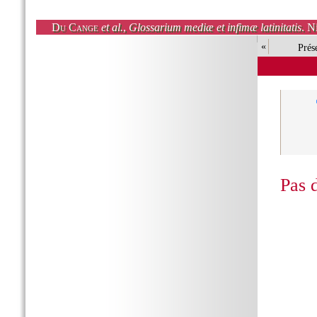
Du Cange
et al.
,
Glossarium mediæ et infimæ latinitatis
. N
«
Prés
Pas 