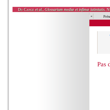
Du Cange
et al.
,
Glossarium mediæ et infimæ latinitatis
. N
«
Prés
Pas 