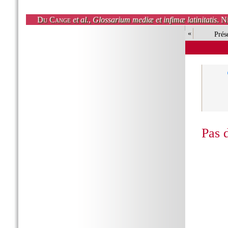
Du Cange
et al.
,
Glossarium mediæ et infimæ latinitatis
. N
«
Prés
Pas 