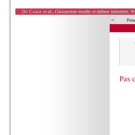
Du Cange
et al.
,
Glossarium mediæ et infimæ latinitatis
. N
«
Prés
Pas 