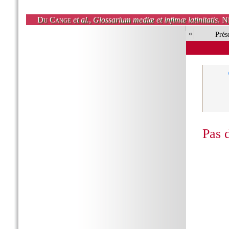
Du Cange
et al.
,
Glossarium mediæ et infimæ latinitatis
. N
«
Prés
Pas 