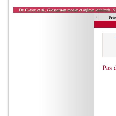
Du Cange
et al.
,
Glossarium mediæ et infimæ latinitatis
. N
«
Prés
Pas 