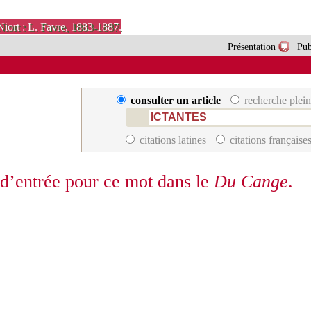
Niort : L. Favre, 1883-1887.
Présentation
Pub
consulter un article
recherche plein
citations latines
citations française
 d’entrée pour ce mot dans le
Du Cange
.