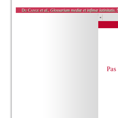
Du Cange
et al.
,
Glossarium mediæ et infimæ latinitatis
. 
«
Pas