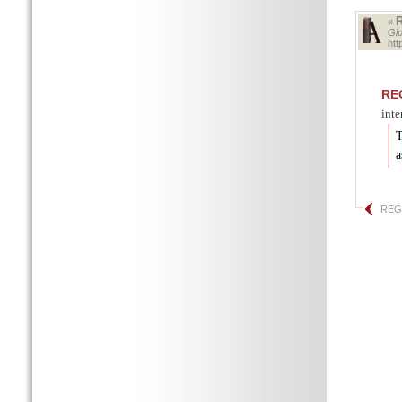
«
Glo
ht
RE
inte
T
a
REG