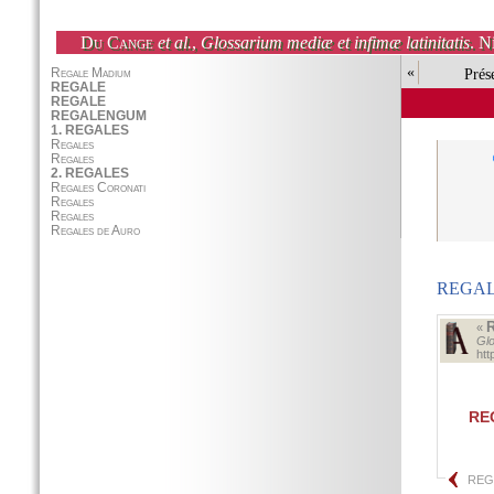
Du Cange
et al.
,
Glossarium mediæ et infimæ latinitatis
. N
«
Prés
REGA
«
Glo
ht
RE
REG