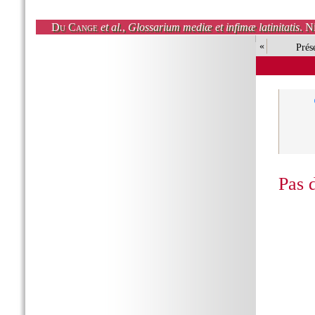
Du Cange
et al.
,
Glossarium mediæ et infimæ latinitatis
. N
«
Prés
Pas 