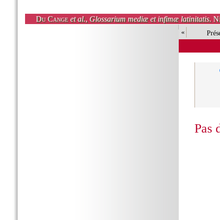
Du Cange
et al.
,
Glossarium mediæ et infimæ latinitatis
. N
«
Prés
Pas 