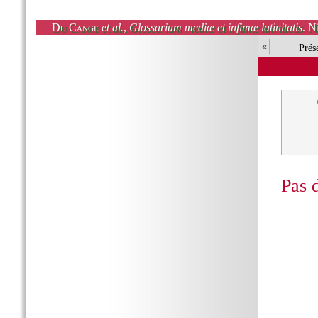
Du Cange
et al.
,
Glossarium mediæ et infimæ latinitatis
. N
«
Prés
Pas 