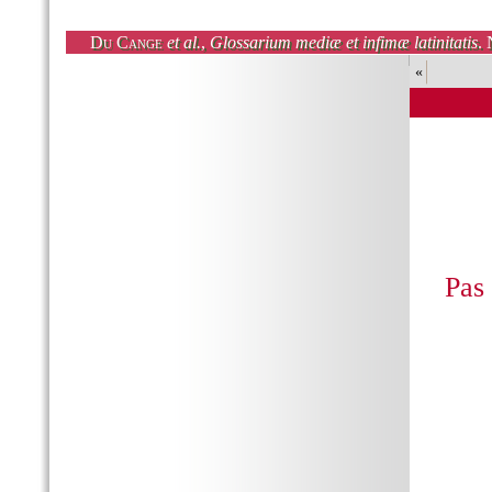
Du Cange
et al.
,
Glossarium mediæ et infimæ latinitatis
. 
«
Pas