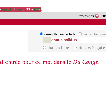
Niort : L. Favre, 1883-1887.
Présentation
Pub
consulter un article
recherche plein
citations latines
citations française
 d’entrée pour ce mot dans le
Du Cange
.