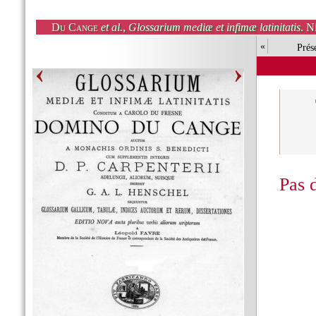
Du Cange
et al.
,
Glossarium mediæ et infimæ latinitatis
. N
«
Prés
Pas 