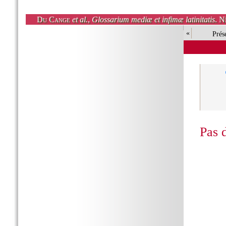
Du Cange
et al.
,
Glossarium mediæ et infimæ latinitatis
. N
«
Prés
Pas 