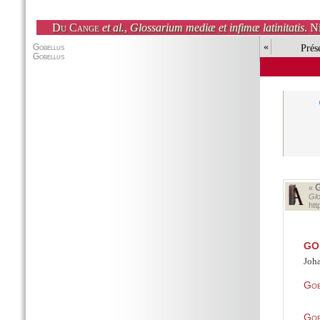
Du Cange
et al.
,
Glossarium mediæ et infimæ latinitatis
. N
«
Prés
«
Glo
ht
GO
Joh
Gob
Gob