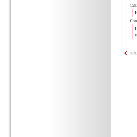
1592
I
Comp
I
e
GOB