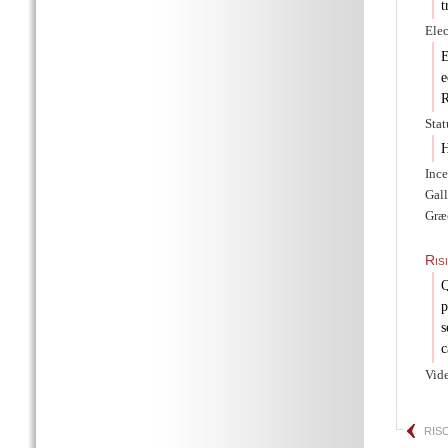
t
Elec
E
e
R
Stat
H
Ince
Gal
Græc
Ris
Q
p
s
c
Vid
RIS