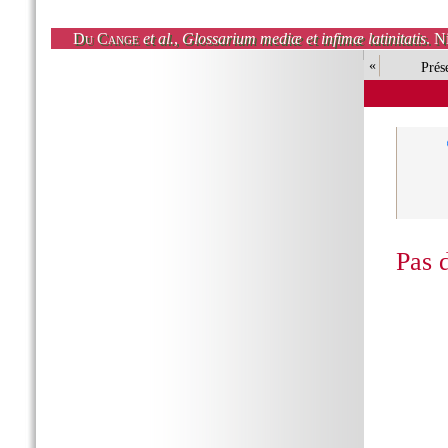
Du Cange
et al.
,
Glossarium mediæ et infimæ latinitatis
. N
«
Prés
Pas 