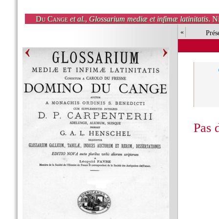
Du Cange
et al.
,
Glossarium mediæ et infimæ latinitatis
. N
«
Prés
Pas 