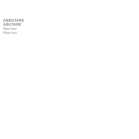
ABBUTARE
ABUTARE
Abbutare
Habutare