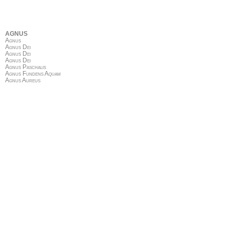
AGNUS
Agnus
Agnus Dei
Agnus Dei
Agnus Dei
Agnus Paschalis
Agnus Fundens Aquam
Agnus Aureus