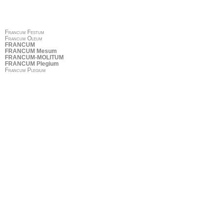
Francum Festum
Francum Oleum
FRANCUM
FRANCUM Mesum
FRANCUM-MOLITUM
FRANCUM Plegium
Francum Plegium