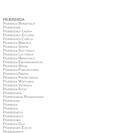
PRÆBENDA
Præbenda Monachalis
Præbendare
Præbendalis Lagena
Præbendalis Ecclesia
Præbendalis Capella
Præbenda Manualis
Præbenda Gratiæ
Præbenda Doctoralis
Præbenda Lectoralis
Præbenda Magistralis
Præbenda Ebdomadariorum
Præbenda Missæ
Præbenda Poenitentiaria
Præbenda Abbatis
Præbenda Presbyteralis
Præbenda Mortuaria
Præbenda Vicarialis
Præbenda Regia
Præbendaria
Præbendarum Resignationes
Præbendari
Præbenda
Præbenda
Præbendarius
Præbendarius
Præbendarii
Præbenda Equi
Præbendare Equum
Præbendarium