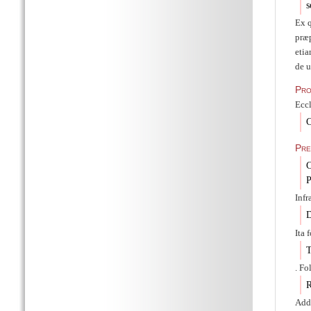
s
Ex q
præp
etia
de u
Pro
Eccl
C
Pre
C
P
Infr
D
Ita 
T
. Fo
R
Adde