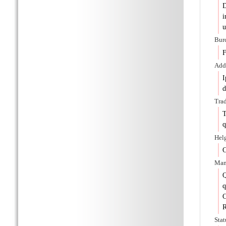
D
i
u
Burc
F
Adde
I
d
Trad
T
q
Hel
C
Man
Q
C
R
Stat