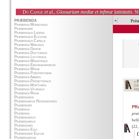
Du Cange
et al.
,
Glossarium mediæ et infimæ latinitatis
. N
«
Prés
«
Glo
ht
PR
præ
bell
(22,
D