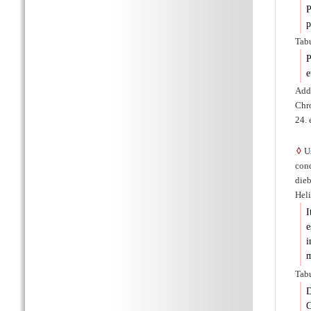
P
p
Tabu
P
e
Add
Chro
24. 
◊
Us
conc
dieb
Heli
I
e
i
m
Tabu
D
C