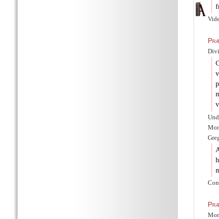
f
Vide
Præ
Divi
C
v
p
m
v
Und
Mon
Greg
A
h
m
Con
Præ
Mona