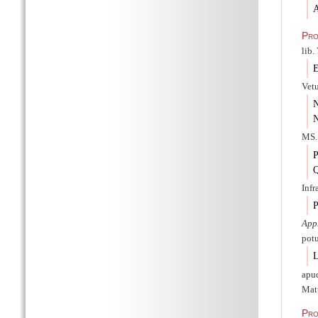
A
Pro
lib.
E
Vet
N
N
MS.
P
Q
Infr
P
App
pot
L
apud
Matt
Pro