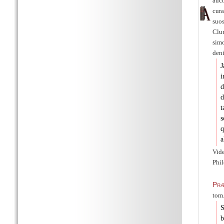
auct
cura
suo
Clun
sim
deni
J
i
d
t
s
q
a
Vide
Phi
Præ
tom.
S
b