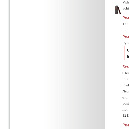
Vide
Schi
Præ
135
Præ
Ryme
h
Sem
Cle
int
Præb
Neub
dign
post
lib.
1212
Præ