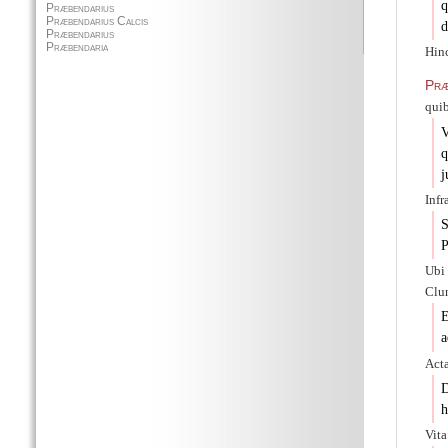
q
d
Hin
Pr
qui
V
q
j
Infr
S
P
Ubi
Clu
E
a
Acta
D
h
Vita