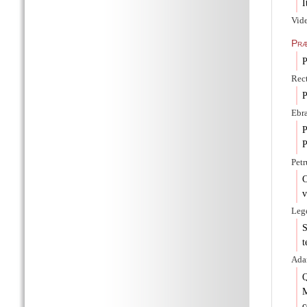
I
Vide
Præ
P
Rect
P
Ebra
P
P
Petr
C
v
Lege
S
t
Ada
Q
c