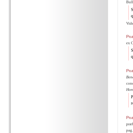
Bull
S
q
Vide
Præ
ex C
S
q
Præ
Ben
conc
Hon
P
r
Præ
præb
pag.