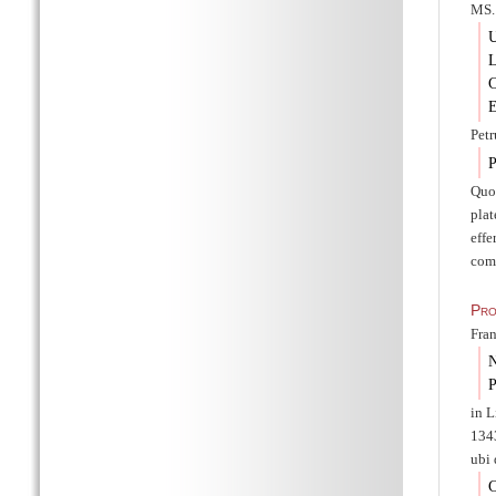
MS.
U
L
C
E
Pet
P
Quo
pla
effe
com
Pro
Fran
N
P
in L
1343
ubi 
C