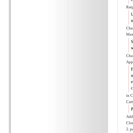
Ratp
U
n
Char
Max
S
s
Char
Appe
F
s
e
c
in C
Cart
P
Adde
Clun
2. p