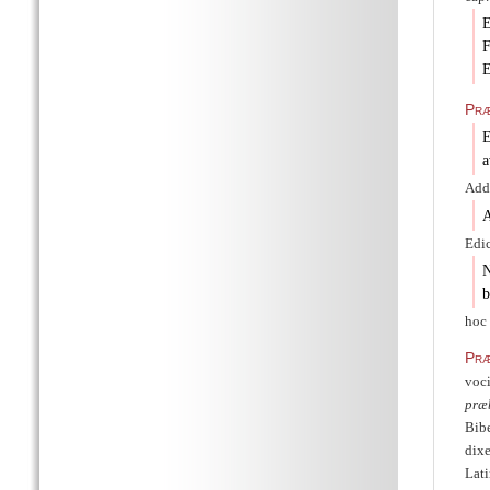
E
F
E
Præ
E
a
Adde
A
Edic
N
b
hoc 
Præ
voci
præ
Bibe
dixe
Lati