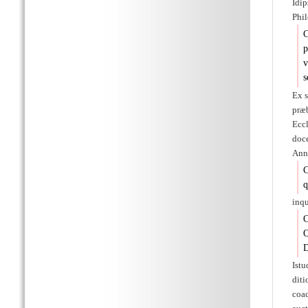
Idip
Phil
C
p
v
s
Ex s
præ
Eccl
doce
Anna
C
q
inqu
O
O
D
Ist
diti
coac