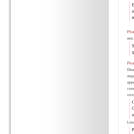
E
a
m
Præ
ann.
S
q
Pr
Dim
atqu
appe
cond
vice
C
C
a
Lin
P