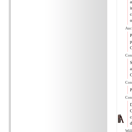
a
i
c
o
Auct
P
p
C
Con
S
a
C
Con
P
Con
D
C
c
d
Will