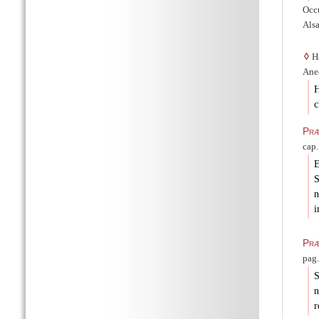
Occu
Alsa
◊
Ha
Anec
c
Pr
cap.
S
n
i
Pr
pag.
n
r