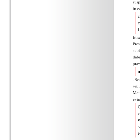
sus
in 
c
c
f
Et s
Pre
sub
daba
præs
m
. Se
reb
Mau
evin
C
c
v
s
r