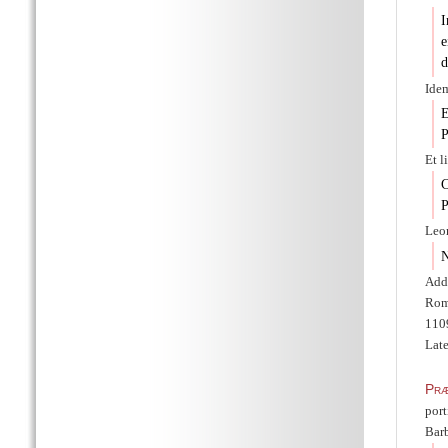
I
e
d
Idem
E
P
Et l
C
P
Leon
N
Adde
Rom
1109
Late
Præ
port
Barb