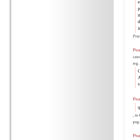
e
p
m
d
i
Præ
Præ
cano
reg.
C
A
v
Præ
q
, in
pag.
Præ