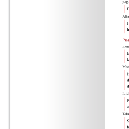
pag.
C
Ali
I
h
Præ
mens
E
l
Mona
I
d
d
Ibid
P
a
Tabu
S