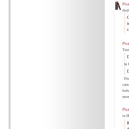
Præ
ibid
C
i
c
Præ
Trut
D
. In
D
. F
cœn
heb
mon
Præ
in H
R