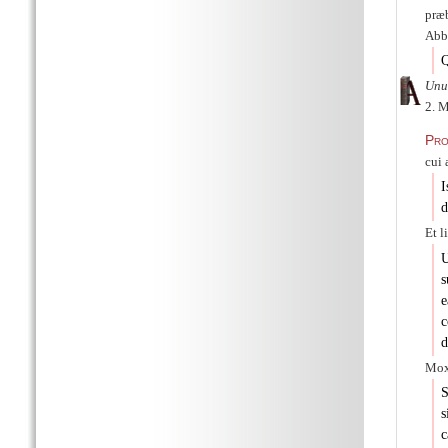
præb
Abba
Q
Unu
2. M
Pro
cui 
I
d
Et l
U
s
e
c
d
Mox
S
s
c