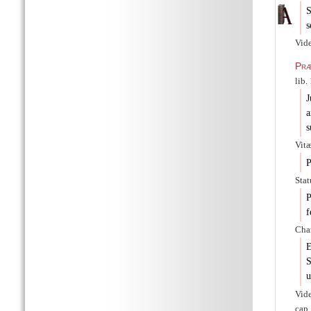
S
s
Vide
Præ
lib.
J
a
s
Vit
P
Stat
P
f
Char
E
S
u
Vide
cap