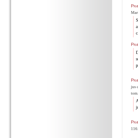
Præ
Mart
S
a
c
Præ
D
s
p
Præ
jus 
tom.
A
j
Præ
116