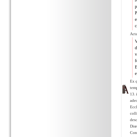
r
p
P
e
c
Act
V
d
v
f
E
e
Ex q
tem
13. 
adeo
Eccl
coll
desc
Diœc
Con