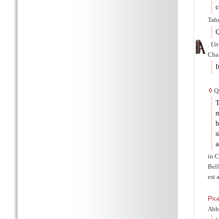
c
Tabu
Q
.
Un
Cha
I
◊
Qu
T
m
b
s
a
in C
Bel
est 
Præ
Abba