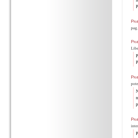
i
P
Præ
pag.
Præ
Libe
P
P
Præ
pote
N
n
p
Præ
inte
P