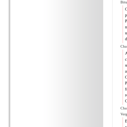
Bitu
C
p
P
n
u
d
Char
A
c
s
a
C
P
f
r
C
Char
Verg
E