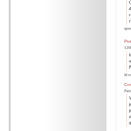
Q
d
c
c
apud
Præ
120
I
a
P
Id e
Co
Pari
V
p
p
a
q