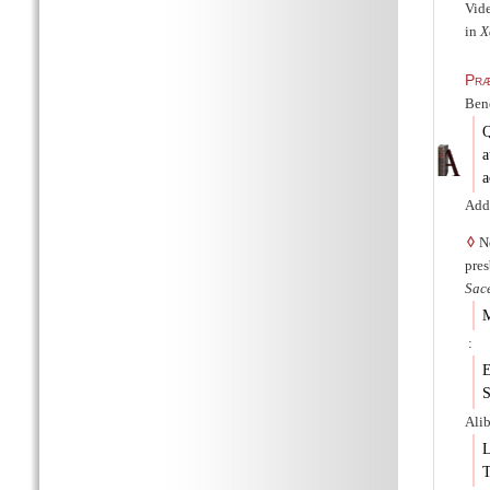
Vide
in
Χ
Præ
Bene
Q
a
Adde
◊
Ne
pres
Sac
M
:
E
S
Alib
L
T