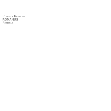
Romanus Patricius
ROMANUS
Romanus