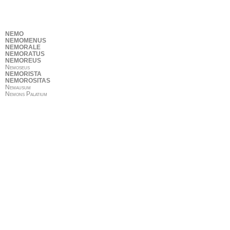
NEMO
NEMOMENUS
NEMORALE
NEMORATUS
NEMOREUS
Nemoseus
NEMORISTA
NEMOROSITAS
Nemausum
Nemons Palatium