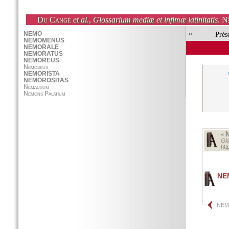
Du Cange
et al.
,
Glossarium mediæ et infimæ latinitatis
. N
«
Prés
«
Glo
ht
NE
NEM