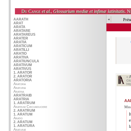
Du Cange
et al.
,
Glossarium mediæ et infimæ latinitatis
. N
«
Prés
«
Glo
ht
AA
Mss.
I
e
l