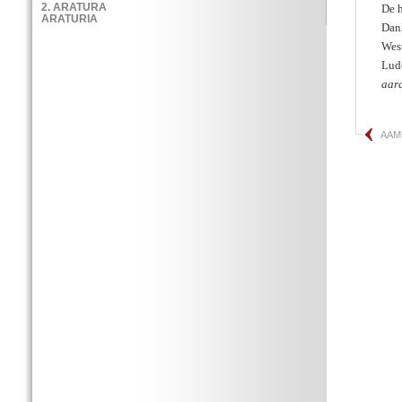
De h
Dani
Wes
Lude
aar
AAM