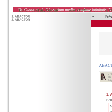
Du Cange
et al.
,
Glossarium mediæ et infimæ latinitatis
. N
«
Prés
ABACT
«
Glo
ht
1.
A
Bell
S
v