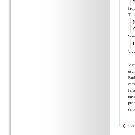
S
Prop
Theo
N
A
Sena
I
Vide
◊
Ex
usur
Paul
cer
fuis
mens
pro 
seme
1. 