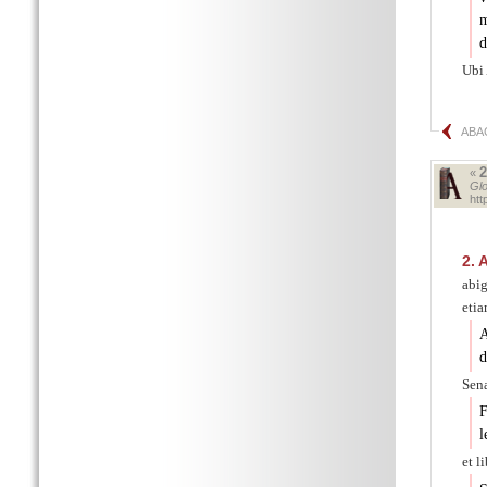
m
d
Ub
ABA
«
Glo
ht
2.
A
abig
eti
A
d
Sena
F
l
et l