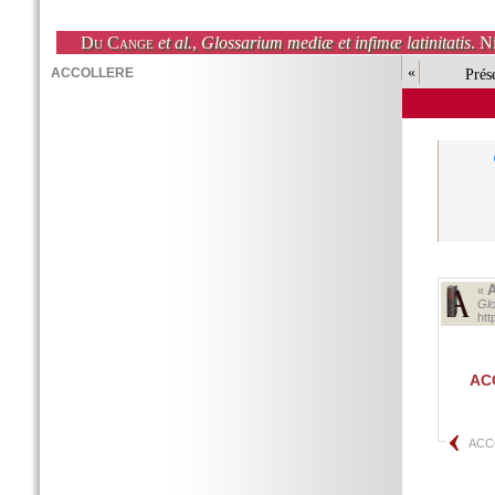
Du Cange
et al.
,
Glossarium mediæ et infimæ latinitatis
. N
«
Prés
«
Glo
ht
AC
ACC