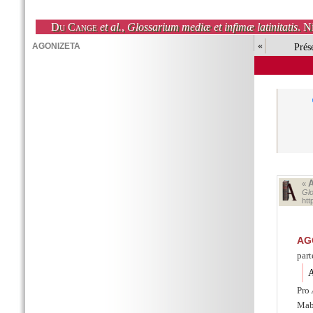
Du Cange
et al.
,
Glossarium mediæ et infimæ latinitatis
. N
«
Prés
«
Glo
ht
AG
part
A
Pro
Mab