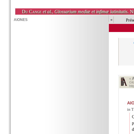
Du Cange
et al.
,
Glossarium mediæ et infimæ latinitatis
. N
«
Prés
«
Glo
ht
AI
in T
Q
p
d