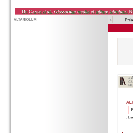
Du Cange
et al.
,
Glossarium mediæ et infimæ latinitatis
. N
«
Prés
«
Glo
ht
AL
P
. La