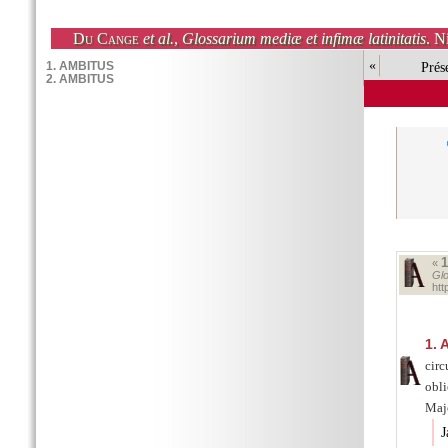
Du Cange
et al.
,
Glossarium mediæ et infimæ latinitatis
. N
«
Prés
«
Glo
ht
1.
A
circ
obli
Majo
J