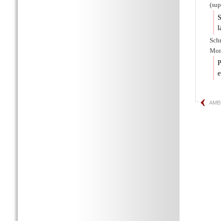
(su
S
l
Sch
Mona
P
e
AMB