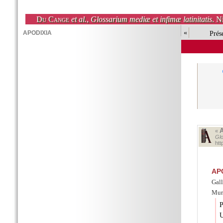
Du Cange
et al.
,
Glossarium mediæ et infimæ latinitatis
. N
«
Prés
«
Glo
ht
AP
Gal
Mura
P
U