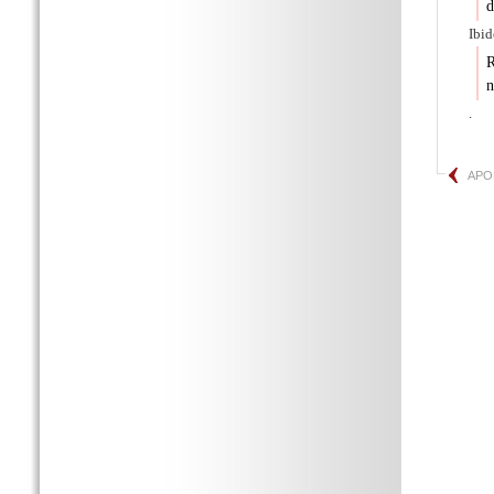
d
Ibid
n
.
APO