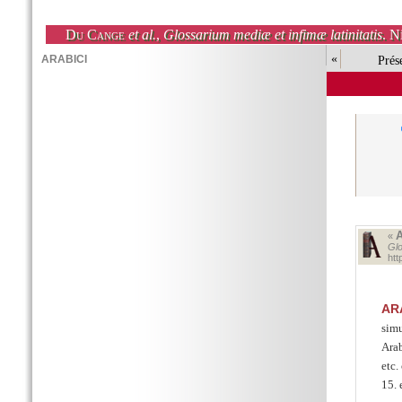
Du Cange
et al.
,
Glossarium mediæ et infimæ latinitatis
. N
«
Prés
«
Glo
htt
AR
simu
Ara
etc.
15. 