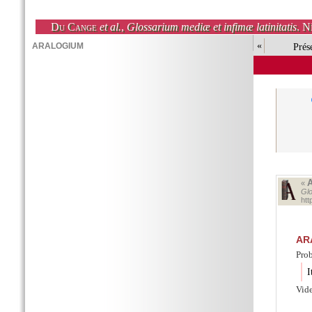
Du Cange
et al.
,
Glossarium mediæ et infimæ latinitatis
. N
«
Prés
«
Glo
ht
AR
Prob
I
Vide