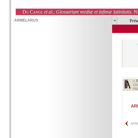
Du Cange
et al.
,
Glossarium mediæ et infimæ latinitatis
. N
«
Prés
«
Glo
ht
AR
ARM