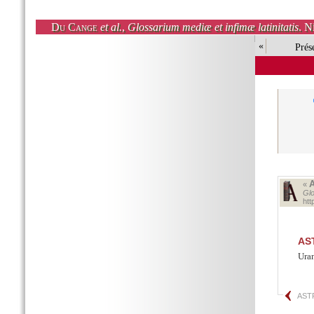
Du Cange
et al.
,
Glossarium mediæ et infimæ latinitatis
. N
«
Prés
«
Glo
ht
AS
Uran
AST