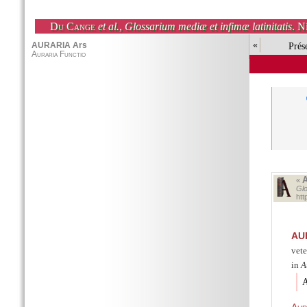
Du Cange
et al.
,
Glossarium mediæ et infimæ latinitatis
. N
«
Prés
«
Glo
ht
AU
vete
in
A
A