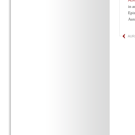
Aur
in a
Epis
Aur
AUR