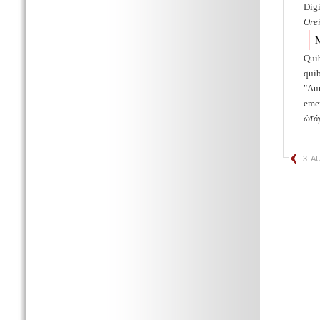
Digi
Orei
M
Qui
quib
Au
emen
ὼτά
3. 