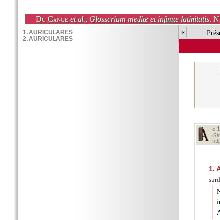
Du Cange
et al.
,
Glossarium mediæ et infimæ latinitatis
. N
«
Prés
«
Glo
ht
1.
A
surd
N
i
A