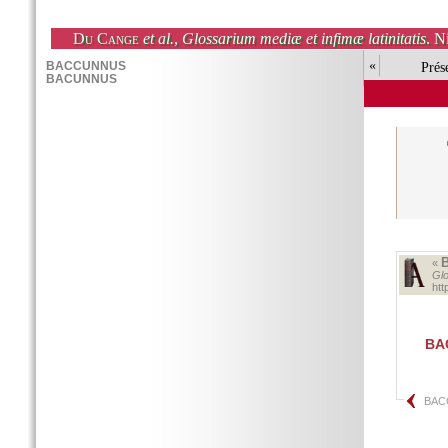
Du Cange
et al.
,
Glossarium mediæ et infimæ latinitatis
. N
«
Prés
«
Glo
ht
BA
BAC